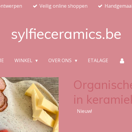
ontwerpen
Veilig online shoppen
Handgemaakt
sylfieceramics.be
ME
WINKEL
OVER ONS
ETALAGE
Organisch
in keramie
Nieuw!
€ 59,00