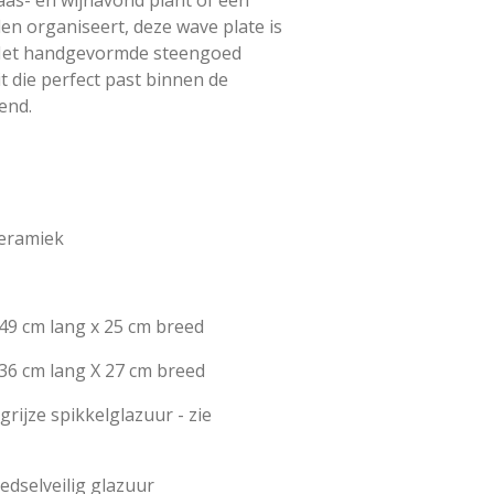
aas- en wijnavond plant of een
en organiseert, deze wave plate is
 Het handgevormde steengoed
it die perfect past binnen de
end.
keramiek
. 49 cm lang x 25 cm breed
. 36 cm lang X 27 cm breed
tgrijze spikkelglazuur - zie
edselveilig glazuur