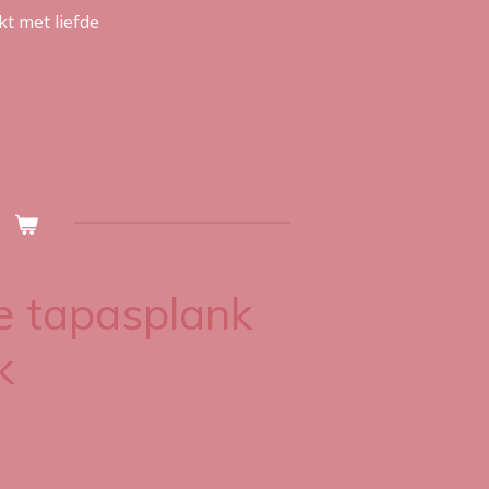
 met liefde
e tapasplank
k