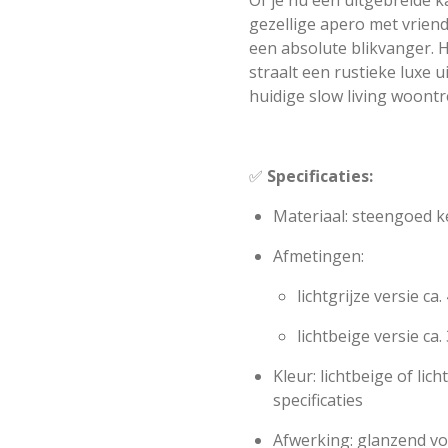
Of je nu een uitgebreide k
gezellige apero met vriend
een absolute blikvanger.
straalt een rustieke luxe u
huidige slow living woontr
✅
Specificaties:
Materiaal: steengoed 
Afmetingen:
lichtgrijze versie ca
lichtbeige versie ca
Kleur: lichtbeige of lich
specificaties
Afwerking: glanzend vo